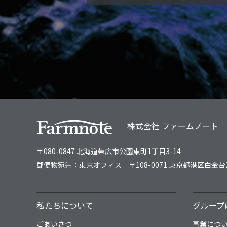
株式会社 ファームノート
〒080-0847 北海道帯広市公園東町1丁目3-14
郵便物宛先：東京オフィス
〒108-0071 東京都港区白金台
私たちについて
グループ
ごあいさつ
事業につ