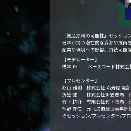
「国産原料の可能性」セッショ
日本が持つ潜在的な資源や技術
産業や環境への影響、持続可能
【モデレーター】
橋本 舜 ベースフード株式会
【プレゼンター】
杉山 雅則 株式会社 満寿屋商
折笠 健 株式会社折笠農場 
竹下 耕介 有限会社竹下牧場 
今野 邦仁 元北海道農協青年部
※セッション/プレゼンター/プ