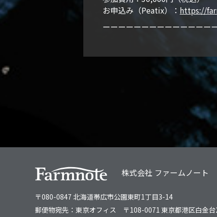
お申込み（Peatix）：
https://f
ーーーーーーーーーーーーーー
株式会社 ファームノート
〒080-0847 北海道帯広市公園東町1丁目3-14
郵便物宛先：東京オフィス
〒108-0071 東京都港区白金台