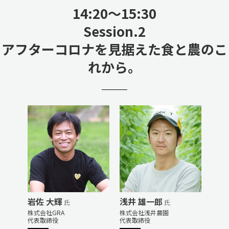
14:20〜15:30
Session.2
アフターコロナを見据えた食と農のこ
れから。
岩佐 大輝
浅井 雄一郎
氏
氏
株式会社GRA
株式会社浅井農園
代表取締役
代表取締役