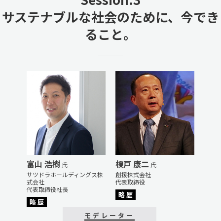
サステナブルな社会のために、今でき
ること。
富山 浩樹
榎戸 康二
氏
氏
サツドラホールディングス株
創援株式会社
式会社
代表取締役
代表取締役社長
略 歴
略 歴
モデレーター