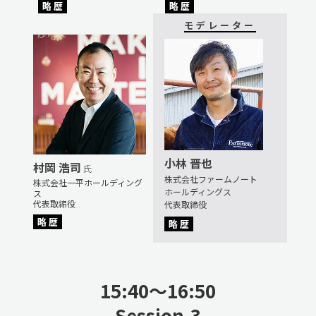
略 歴
略 歴
モデレーター
小林 晋也
村岡 浩司
氏
株式会社ファームノート
株式会社一平ホールディング
ホールディングス
ス
代表取締役
代表取締役
略 歴
略 歴
15:40〜16:50
Session.3