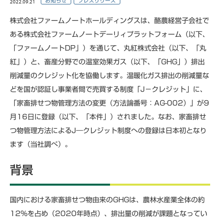
2022.09.21
お知らせ
プレスリリース
株式会社ファームノートホールディングスは、酪農経営子会社で
ある株式会社ファームノートデーリィプラットフォーム（以下、
「ファームノートDP」）を通じて、丸紅株式会社（以下、「丸
紅」）と、畜産分野での温室効果ガス（以下、「GHG」）排出
削減量のクレジット化を協働します。温暖化ガス排出の削減量な
どを国が認証し事業者間で売買する制度「J－クレジット」に、
「家畜排せつ物管理方法の変更（方法論番号：AG-002）」が9
月16日に登録（以下、「本件」）されました。なお、家畜排せ
つ物管理方法によるJ―クレジット制度への登録は日本初となり
ます（当社調べ）。
背景
国内における家畜排せつ物由来のGHGは、農林水産業全体の約
12％を占め（2020年時点）、排出量の削減が課題となってい